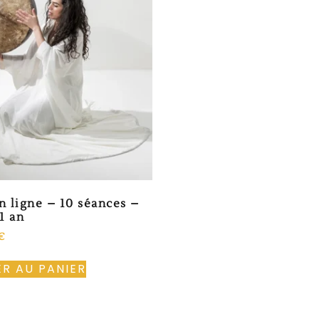
n ligne – 10 séances –
1 an
€
R AU PANIER