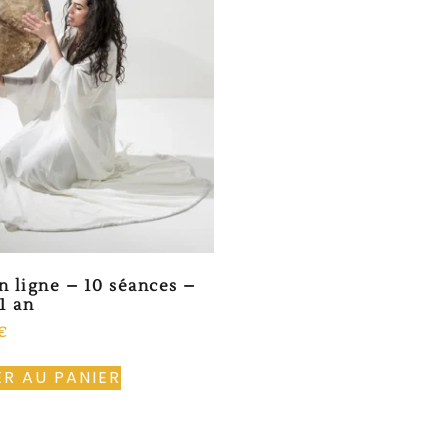
n ligne – 10 séances –
1 an
€
R AU PANIER