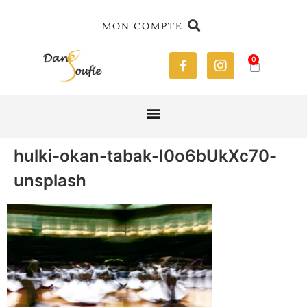
MON COMPTE
0
hulki-okan-tabak-I0o6bUkXc70-
unsplash