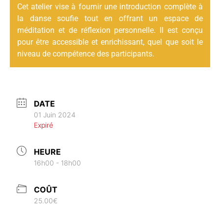
Cet atelier vise à fournir une introduction complète à
la danse soufie tout en offrant un espace de
méditation et de réflexion personnelle. Il est conçu
pour être accessible et enrichissant, quel que soit le
niveau de compétence des participants.
DATE
01 Juin 2024
Expiré
HEURE
16h00 - 18h00
COÛT
25.00€