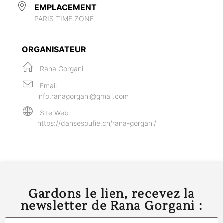
EMPLACEMENT
PARIS TIME ZONE
ORGANISATEUR
Rana Gorgani
Email
info.ranagorgani@gmail.com
Site Web
https://dansesoufie.ch/rana-gorgani/
Gardons le lien, recevez la
newsletter de Rana Gorgani :