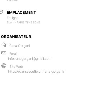
EMPLACEMENT
En ligne
Zoom - PARIS TIME ZONE
ORGANISATEUR
Rana Gorgani
Email
info.ranagorgani@gmail.com
Site Web
https://dansesoufie.ch/rana-gorgani/