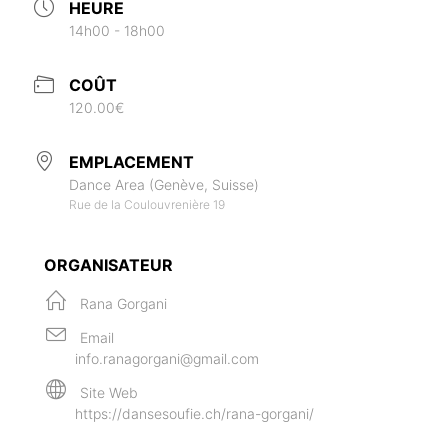
HEURE
14h00 - 18h00
COÛT
120.00€
EMPLACEMENT
Dance Area (Genève, Suisse)
Rue de la Coulouvrenière 19
ORGANISATEUR
Rana Gorgani
Email
info.ranagorgani@gmail.com
Site Web
https://dansesoufie.ch/rana-gorgani/