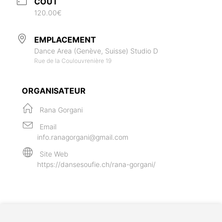
COÛT
120.00€
EMPLACEMENT
Dance Area (Genève, Suisse) Studio D
Rue de la Coulouvrenière 19
ORGANISATEUR
Rana Gorgani
Email
info.ranagorgani@gmail.com
Site Web
https://dansesoufie.ch/rana-gorgani/