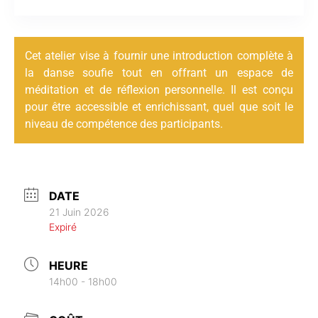
Cet atelier vise à fournir une introduction complète à
la danse soufie tout en offrant un espace de
méditation et de réflexion personnelle. Il est conçu
pour être accessible et enrichissant, quel que soit le
niveau de compétence des participants.
DATE
21 Juin 2026
Expiré
HEURE
14h00 - 18h00