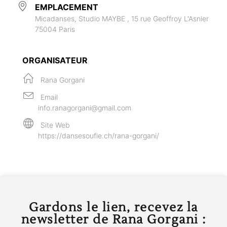
EMPLACEMENT
Micadanses, Studio MAYBE , 15 rue Geoffroy L'Asnier
75004 Paris
ORGANISATEUR
Rana Gorgani
Email
info.ranagorgani@gmail.com
Site Web
https://dansesoufie.ch/rana-gorgani/
Gardons le lien, recevez la
newsletter de Rana Gorgani :