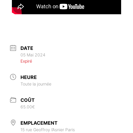
DATE
05 Mai 2024
Expiré
HEURE
Toute la journée
COÛT
65.00€
EMPLACEMENT
15 rue Geoffroy l’Asnier Paris