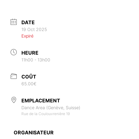
DATE
19 Oct 2025
Expiré
HEURE
11h00 - 13h00
COÛT
65.00€
EMPLACEMENT
Dance Area (Genève, Suisse)
Rue de la Coulouvrenière 19
ORGANISATEUR