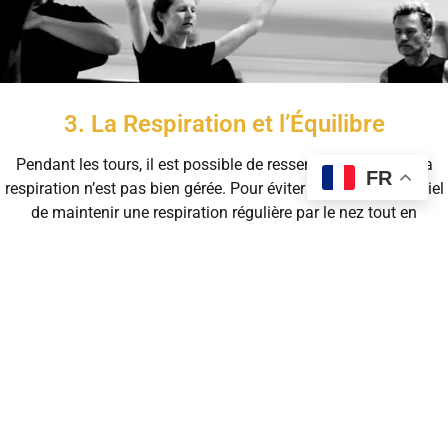
3. La Respiration et l’Équilibre
Pendant les tours, il est possible de ressentir du vertige si la
FR
respiration n’est pas bien gérée. Pour éviter cela, il est essentiel
de maintenir une respiration régulière par le nez tout en
tournant :
Inspiration
: Prends des inspirations douces et constantes
par le nez.
Expiration
: Expire lentement par le nez, en suivant le
rythme de tes mouvements circulaires.
Cette technique permet de stabiliser ton souffle et de maintenir
ton équilibre durant les rotations prolongées.
4. Respiration et Intention Spirituelle