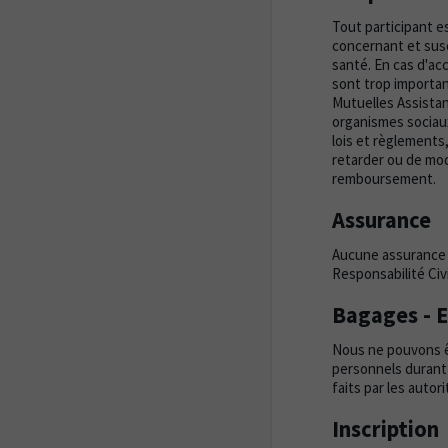
Tout participant e
concernant et sus
santé. En cas d'acc
sont trop important
Mutuelles Assistan
organismes sociaux
lois et règlements
retarder ou de modi
remboursement.
Assurance
Aucune assurance n
Responsabilité Civ
Bagages - E
Nous ne pouvons êt
personnels durant 
faits par les auto
Inscription