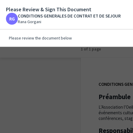
Please Review & Sign This Document
CONDITIONS GENERA
CONDITIONS GENERALES DE CONTRAT ET DE SEJOUR
Rana Gorgani
Rana Gorgani
Please review the document below
1 of 1 page
CONDITIONS GEN
Préambule
L’Association l’Oei
événements cultur
conférences, stag
Responsabil