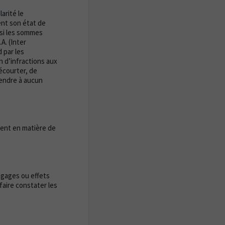
arité le
ent son état de
; si les sommes
A. (Inter
 par les
n d’infractions aux
’écourter, de
étendre à aucun
rent en matière de
agages ou effets
aire constater les