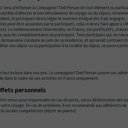
st tenu d’informer la Compagnie l’Oeil Persan de tout élément ou particul
ceptible d’affecter le bon déroulement du voyage ou du séjour, notamm
ident, le participant devra régler le montant intégral des frais engagés 
es pour être assumées par le participant, celui-ci devra faire appel à I.M.
ce). Le remboursement interviendra, en France, sur justificatifs, d'abord
, puis les complémentaires du participant. Tout participant qui, en raiso
, de mauvaise conduite au sein de sa résidence, et qui serait contraint d
fier son séjour ou sa participation à la totalité du séjour, ne pourra pr
’est incluse dans nos prix. La compagnie l’Oeil Persan couvre ses adhé
ile dans le cadre de ses activités en France uniquement.
ffets personnels
re tenus pour responsable en cas de perte, vol ou détérioration des b
votre voyage. En cas de problème, il est recommandé aux adhérents de f
rités locales compétentes (dépôt de plainte)