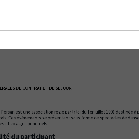
LES DE CONTRAT ET DE SEJOUR
ERALES DE CONTRAT ET DE SEJOUR
l Persan est une association régie par la loi du 1er juillet 1901 destinée à
els. Ces événements se présentent sous forme de spectacles de danse
es et voyages ponctuels.
ité du participant