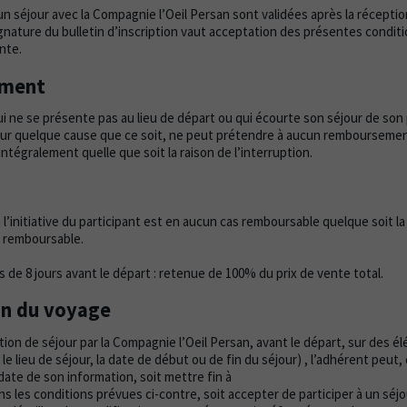
un séjour avec la Compagnie l’Oeil Persan sont validées après la réceptio
signature du bulletin d’inscription vaut acceptation des présentes condit
nte.
ment
ui ne se présente pas au lieu de départ ou qui écourte son séjour de son
pour quelque cause que ce soit, ne peut prétendre à aucun remboursemen
tégralement quelle que soit la raison de l’interruption.
 l’initiative du participant est en aucun cas remboursable quelque soit la
s remboursable.
de 8 jours avant le départ : retenue de 100% du prix de vente total.
on du voyage
tion de séjour par la Compagnie l’Oeil Persan, avant le départ, sur des é
 le lieu de séjour, la date de début ou de fin du séjour) , l’adhérent peut,
a date de son information, soit mettre fin à
ns les conditions prévues ci-contre, soit accepter de participer à un séj