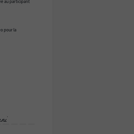
yé au participant
o pour la
ni